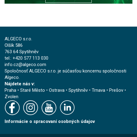
ALGECO s.r.o.
Olšík 586
763 64 Spytihněv
tel.: +420 577 113 030
info.cz@algeco.com
Spoločnosť ALGECO s.r.o. je súčasťou koncernu spoločnosti
Algeco.
Nájdete nás v:
Praha
•
Staré Město
•
Ostrava
•
Spytihněv
•
Trnava
•
Prešov
•
Zvolen
Informácie o spracovaní osobných údajov