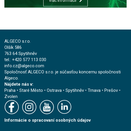
Viac informácií
ALGECO s.r.o.
Olšík 586
763 64 Spytihněv
tel.: +420 577 113 030
info.cz@algeco.com
Spoločnosť ALGECO s.r.o. je súčasťou koncernu spoločnosti
Algeco.
Nájdete nás v:
Praha
•
Staré Město
•
Ostrava
•
Spytihněv
•
Trnava
•
Prešov
•
Zvolen
Informácie o spracovaní osobných údajov