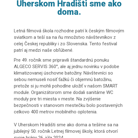
Uherskom Hradišti sme ako
doma.
Letná filmová škola rozhodne patrí k českým filmovým
sviatkom a teší sa na ňu množstvo návštevníkov z
celej Českej republiky i zo Slovenska. Tento festival
patrí aj medzi naše obľúbené.
Pre 49. ročník sme pripravili štandardnú ponuku
ALGECO SERVIS 360°, ale aj jednu novinku v podobe
klimatizovanej úschovne batožiny. Návštevníci so
sebou nemuseli nosiť ťažkú či objemnú batožinu,
pretože si ju mohli pohodlne uložiť v našom SMART
module. Organizátorom sme dodali sanitárne WC
moduly pre tri miesta v meste. Na zvýšenie
bezpečnosti v stanovom mestečku bolo postavených
celkovo 400 metrov mobilného oplotenia.
V Uherskom Hradišti sme ako doma a tešíme sa na
jubilejný 50. ročník Letnej filmovej školy, ktorá otvorí
svoje brány 26. júla 2024.