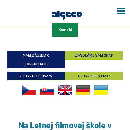
Skočiť
na
Togg
hlavný
navi
obsah
Kontakt
MÁM ZÁUJEM O
ZAVOLÁME VÁM SPÄŤ
KONZULTÁCIU
SK +421911705276
CZ +420733690207
Na Letnej filmovej škole v