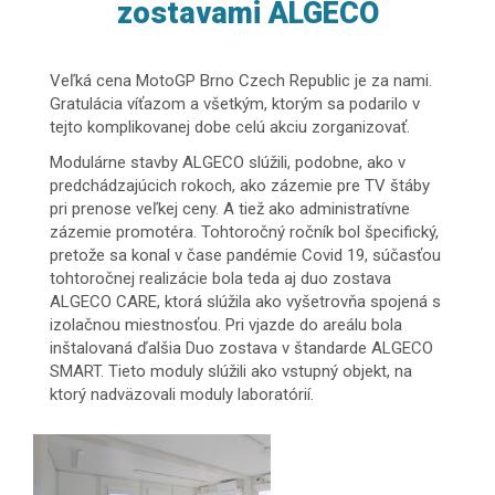
zostavami ALGECO
Veľká cena MotoGP Brno Czech Republic je za nami.
Gratulácia víťazom a všetkým, ktorým sa podarilo v
tejto komplikovanej dobe celú akciu zorganizovať.
Modulárne stavby ALGECO slúžili, podobne, ako v
predchádzajúcich rokoch, ako zázemie pre TV štáby
pri prenose veľkej ceny. A tiež ako administratívne
zázemie promotéra. Tohtoročný ročník bol špecifický,
pretože sa konal v čase pandémie Covid 19, súčasťou
tohtoročnej realizácie bola teda aj duo zostava
ALGECO CARE, ktorá slúžila ako vyšetrovňa spojená s
izolačnou miestnosťou. Pri vjazde do areálu bola
inštalovaná ďalšia Duo zostava v štandarde ALGECO
SMART. Tieto moduly slúžili ako vstupný objekt, na
ktorý nadväzovali moduly laboratórií.