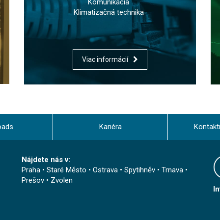
Komunikácia
Klimatizačná technika
Viac informácií
oads
Kariéra
Kontakt
Nájdete nás v:
Praha
•
Staré Město
•
Ostrava
•
Spytihněv
•
Trnava
•
Prešov
•
Zvolen
I