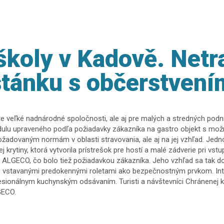
školy v Kadově. Netr
stánku s občerstvení
veľké nadnárodné spoločnosti, ale aj pre malých a stredných podnika
lu upraveného podľa požiadavky zákazníka na gastro objekt s možno
požadovaným normám v oblasti stravovania, ale aj na jej vzhľad. Jed
 krytiny, ktorá vytvorila prístrešok pre hostí a malé zádverie pri vst
 ALGECO, čo bolo tiež požiadavkou zákazníka. Jeho vzhľad sa tak do
 vstavanými predokennými roletami ako bezpečnostným prvkom. Inte
esionálnym kuchynským odsávaním. Turisti a návštevníci Chránenej kr
GECO.