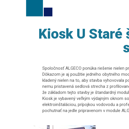
Kiosk U Staré 
Spoločnosť ALGECO ponúka riešenie nielen pre 
Dôkazom je aj použitie jedného obytného modu
kladený nielen na to, aby stavba vyhovovala 
nemu pristavená sedlová strecha z profilovanej
že základom tejto stavby je štandardný modul
Kiosk je vybavený veľkým výdajným oknom so
elektroinštaláciou, prípojkou vodovodu a prof
pochutnať na jedle pripravenom v module AL