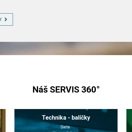
ť
Náš SERVIS 360°
Technika - balíčky
Siete