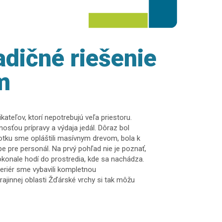
adičné riešenie
m
teľov, ktorí nepotrebujú veľa priestoru.
sťou prípravy a výdaja jedál. Dôraz bol
notku sme opláštili masívnym drevom, bola k
upe pre personál. Na prvý pohľad nie je poznať,
konale hodí do prostredia, kde sa nachádza.
riér sme vybavili kompletnou
ajinnej oblasti Žďárské vrchy si tak môžu