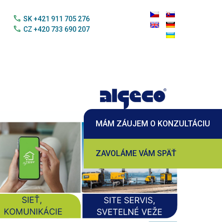
call
SK +421 911 705 276
call
CZ +420 733 690 207
MÁM ZÁUJEM O KONZULTÁCIU
ZAVOLÁME VÁM SPÄŤ