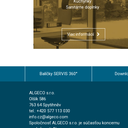
Kuchynky
Sanitárne doplnky
Viac informácií
Balíčky SERVIS 360°
Downl
ALGECO s.r.o.
Olšík 586
763 64 Spytihněv
tel.: +420 577 113 030
info.cz@algeco.com
Spoločnosť ALGECO s.r.o. je súčasťou koncernu