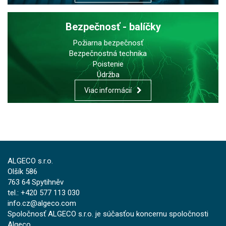
Bezpečnosť - balíčky
Požiarna bezpečnosť
Bezpečnostná technika
Poistenie
Údržba
Viac informácií
ALGECO s.r.o.
Olšík 586
763 64 Spytihněv
tel.: +420 577 113 030
info.cz@algeco.com
Spoločnosť ALGECO s.r.o. je súčasťou koncernu spoločnosti
Algeco.