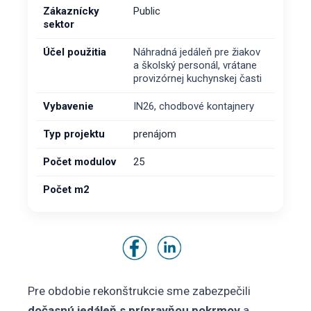
Zákaznícky
Public
sektor
Účel použitia
Náhradná jedáleň pre žiakov
a školský personál, vrátane
provizórnej kuchynskej časti
Vybavenie
IN26, chodbové kontajnery
Typ projektu
prenájom
Počet modulov
25
Počet m2
Pre obdobie rekonštrukcie sme zabezpečili
dočasnú jedáleň s prípravňou pokrmov
a