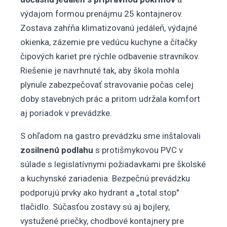
výdajom formou prenájmu 25 kontajnerov.
Zostava zahŕňa klimatizovanú jedáleň, výdajné
okienka, zázemie pre vedúcu kuchyne a čítačky
čipových kariet pre rýchle odbavenie stravníkov.
Riešenie je navrhnuté tak, aby škola mohla
plynule zabezpečovať stravovanie počas celej
doby stavebných prác a pritom udržala komfort
aj poriadok v prevádzke.
S ohľadom na gastro prevádzku sme inštalovali
zosilnenú podlahu
s protišmykovou PVC v
súlade s legislatívnymi požiadavkami pre školské
a kuchynské zariadenia. Bezpečnú prevádzku
podporujú prvky ako hydrant a „total stop"
tlačidlo. Súčasťou zostavy sú aj bojlery,
vystužené priečky, chodbové kontajnery pre