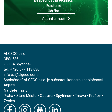
Bezpečnostná technika
Poistenie
Údržba
Viac informácií
ALGECO s.r.o.
Olšík 586
763 64 Spytihněv
tel.: +420 577 113 030
info.cz@algeco.com
Spoločnosť ALGECO s.r.o. je súčasťou koncernu spoločnosti
Algeco.
Nájdete nás v:
Praha
•
Staré Město
•
Ostrava
•
Spytihněv
•
Trnava
•
Prešov
•
Zvolen