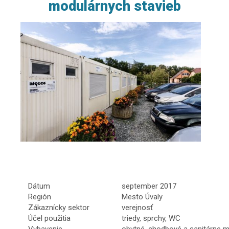
modulárnych stavieb
Dátum
september 2017
Región
Mesto Úvaly
Zákaznícky sektor
verejnosť
Účel použitia
triedy, sprchy, WC
Vybavenie
obytné, chodbové a sanitárne 