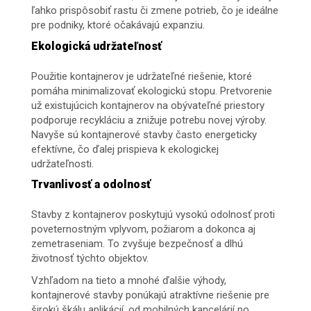
ľahko prispôsobiť rastu či zmene potrieb, čo je ideálne
pre podniky, ktoré očakávajú expanziu.
Ekologická udržateľnosť
Použitie kontajnerov je udržateľné riešenie, ktoré
pomáha minimalizovať ekologickú stopu. Pretvorenie
už existujúcich kontajnerov na obývateľné priestory
podporuje recykláciu a znižuje potrebu novej výroby.
Navyše sú kontajnerové stavby často energeticky
efektívne, čo ďalej prispieva k ekologickej
udržateľnosti.
Trvanlivosť a odolnosť
Stavby z kontajnerov poskytujú vysokú odolnosť proti
poveternostným vplyvom, požiarom a dokonca aj
zemetraseniam. To zvyšuje bezpečnosť a dlhú
životnosť týchto objektov.
Vzhľadom na tieto a mnohé ďalšie výhody,
kontajnerové stavby ponúkajú atraktívne riešenie pre
širokú škálu aplikácií, od mobilných kancelárií po