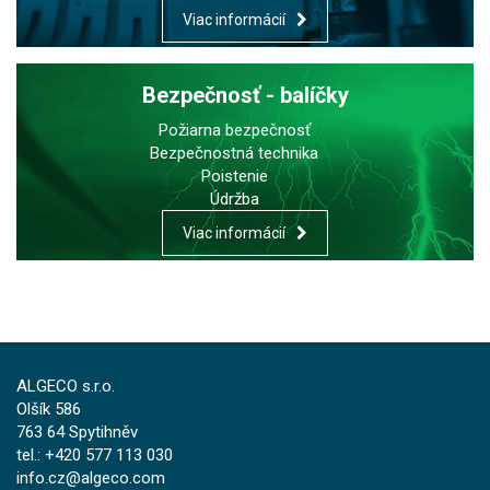
Viac informácií
Bezpečnosť - balíčky
Požiarna bezpečnosť
Bezpečnostná technika
Poistenie
Údržba
Viac informácií
ALGECO s.r.o.
Olšík 586
763 64 Spytihněv
tel.: +420 577 113 030
info.cz@algeco.com