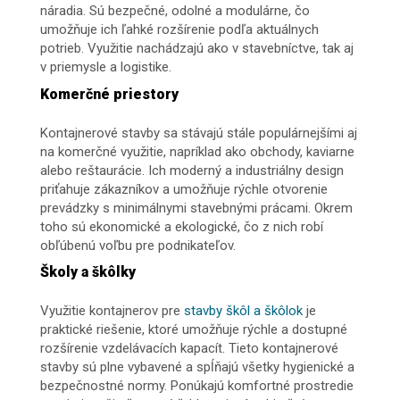
náradia. Sú bezpečné, odolné a modulárne, čo
umožňuje ich ľahké rozšírenie podľa aktuálnych
potrieb. Využitie nachádzajú ako v stavebníctve, tak aj
v priemysle a logistike.
Komerčné priestory
Kontajnerové stavby sa stávajú stále populárnejšími aj
na komerčné využitie, napríklad ako obchody, kaviarne
alebo reštaurácie. Ich moderný a industriálny design
priťahuje zákazníkov a umožňuje rýchle otvorenie
prevádzky s minimálnymi stavebnými prácami. Okrem
toho sú ekonomické a ekologické, čo z nich robí
obľúbenú voľbu pre podnikateľov.
Školy a škôlky
Využitie kontajnerov pre
stavby škôl a škôlok
je
praktické riešenie, ktoré umožňuje rýchle a dostupné
rozšírenie vzdelávacích kapacít. Tieto kontajnerové
stavby sú plne vybavené a spĺňajú všetky hygienické a
bezpečnostné normy. Ponúkajú komfortné prostredie