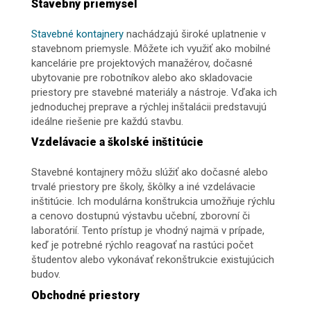
Stavebný priemysel
Stavebné kontajnery
nachádzajú široké uplatnenie v
stavebnom priemysle. Môžete ich využiť ako mobilné
kancelárie pre projektových manažérov, dočasné
ubytovanie pre robotníkov alebo ako skladovacie
priestory pre stavebné materiály a nástroje. Vďaka ich
jednoduchej preprave a rýchlej inštalácii predstavujú
ideálne riešenie pre každú stavbu.
Vzdelávacie a školské inštitúcie
Stavebné kontajnery môžu slúžiť ako dočasné alebo
trvalé priestory pre školy, škôlky a iné vzdelávacie
inštitúcie. Ich modulárna konštrukcia umožňuje rýchlu
a cenovo dostupnú výstavbu učební, zborovní či
laboratórií. Tento prístup je vhodný najmä v prípade,
keď je potrebné rýchlo reagovať na rastúci počet
študentov alebo vykonávať rekonštrukcie existujúcich
budov.
Obchodné priestory