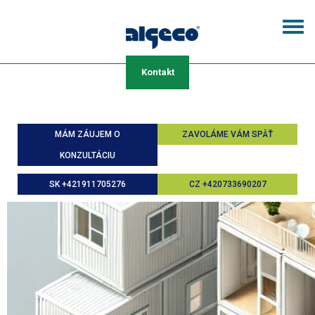
Skočiť
na
Togg
hlavný
navi
obsah
Kontakt
MÁM ZÁUJEM O
ZAVOLÁME VÁM SPÄŤ
KONZULTÁCIU
SK +421911705276
CZ +420733690207