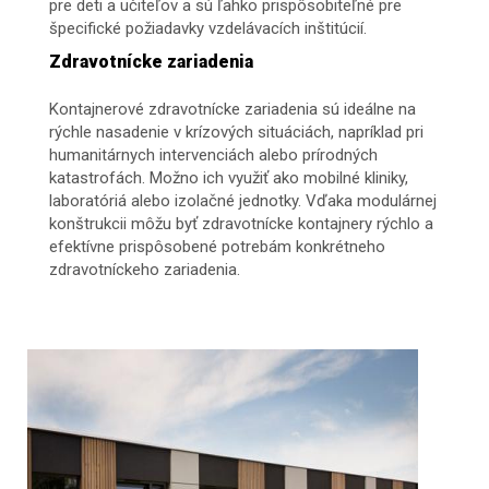
pre deti a učiteľov a sú ľahko prispôsobiteľné pre
špecifické požiadavky vzdelávacích inštitúcií.
Zdravotnícke zariadenia
Kontajnerové zdravotnícke zariadenia sú ideálne na
rýchle nasadenie v krízových situáciách, napríklad pri
humanitárnych intervenciách alebo prírodných
katastrofách. Možno ich využiť ako mobilné kliniky,
laboratóriá alebo izolačné jednotky. Vďaka modulárnej
konštrukcii môžu byť zdravotnícke kontajnery rýchlo a
efektívne prispôsobené potrebám konkrétneho
zdravotníckeho zariadenia.