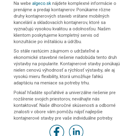
Na webe
algeco.sk
nájdete komplexné informácie o
prenájme a predaji kontajnerov. Ponúkame rôzne
druhy kontajnerových stavieb vrátane mobilných
kancelárií a skladovacích kontajnerov, ktoré sa
vyznačujú vysokou kvalitou a odolnosťou. Našim
klientom poskytujeme kompletný servis od
konzultácie po inštaláciu a údržbu.
So stále rastúcim záujmom o udržateľné a
ekonomické stavebné riešenie nadobúda tento druh
výstavby na popularite. Kontajnerové stavby ponúkajú
nielen cenovú výhodnosť a rýchlosť výstavby, ale aj
vysokú mieru flexibility, ktorá umožňuje ľahkú
adaptáciu na meniace sa potreby trhu.
Pokiaľ hľadáte spoľahlivé a univerzálne riešenie pre
rozšírenie svojich priestorov, neváhajte nás
kontaktovať. Naše dlhoročné skúsenosti a odborné
znalosti v obore vám pomôžu nájsť najlepšie
kontajnerové stavby pre vaše individuálne potreby.