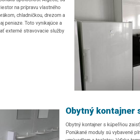
iestor na prípravu vlastného
orákom, chladničkou, drezom a
aj peniaze. Toto vynikajúce a
ať externé stravovacie služby
Obytný kontajner 
Obytný kontajner s kúpeľňou zaisť
Ponúkané moduly sú vybavené pl