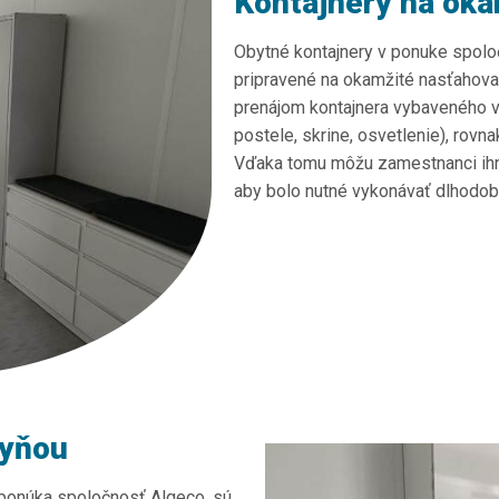
Kontajnery na oka
Obytné kontajnery v ponuke spolo
pripravené na okamžité nasťahova
prenájom kontajnera vybaveného v
postele, skrine, osvetlenie), rov
Vďaka tomu môžu zamestnanci ihn
aby bolo nutné vykonávať dlhodobú
hyňou
 ponúka spoločnosť Algeco, sú