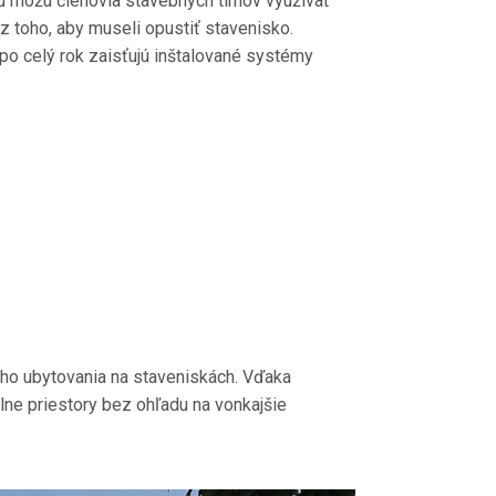
u môžu členovia stavebných tímov využívať
 toho, aby museli opustiť stavenisko.
o celý rok zaisťujú inštalované systémy
o ubytovania na staveniskách. Vďaka
ne priestory bez ohľadu na vonkajšie