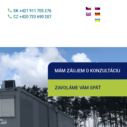
call
SK +421 911 705 276
call
CZ +420 733 690 207
MÁM ZÁUJEM O KONZULTÁCIU
ZAVOLÁME VÁM SPÄŤ