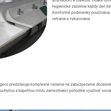
umývadlom a toaletou. Vďaka tom
hygienické zázemie každý deň bez
Komfortné podmienky používania p
vetrania a vykurovania.
eco predstavujú komplexné riešenie na zabezpečenie dočasnéh
kuchyňou a kúpeľňou môžu zamestnanci pohodlne využívať sociál