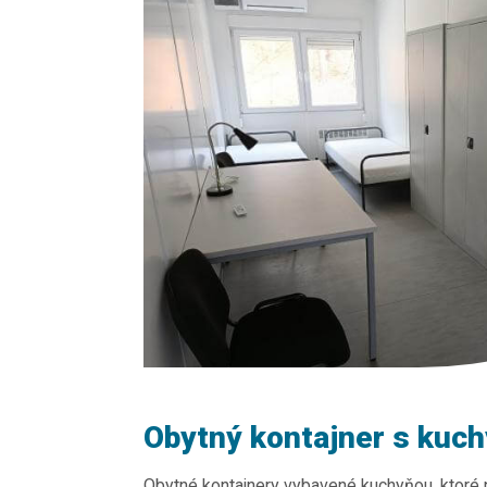
Obytný kontajner s kuc
Obytné kontajnery vybavené kuchyňou, ktoré