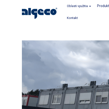
Produk
Oblasti využitia
Kontakt
Skočiť
na
hlavný
obsah