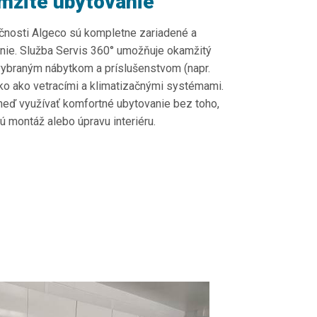
mžité ubytovanie
čnosti Algeco sú kompletne zariadené a
nie. Služba Servis 360° umožňuje okamžitý
ybraným nábytkom a príslušenstvom (napr.
nako ako vetracími a klimatizačnými systémami.
eď využívať komfortné ubytovanie bez toho,
 montáž alebo úpravu interiéru.