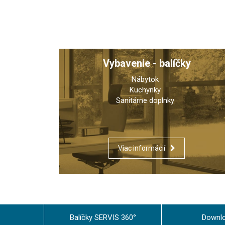
Vybavenie - balíčky
Nábytok
Kuchynky
Sanitárne doplnky
Viac informácií
Balíčky SERVIS 360°
Downl