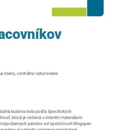
racovníkov
na mieru, centrálne vykurovanie
dlažná budova bola podľa špecifických
sť, ktorá je riešená v interiéri materiálom
otipožiarnych panelov od spoločnosti Kingspan.
ovnému prostrediu prispieva priestranné