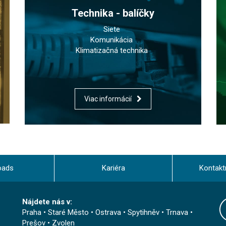
Technika - balíčky
Siete
Komunikácia
Klimatizačná technika
Viac informácií
oads
Kariéra
Kontakt
Nájdete nás v:
Praha
•
Staré Město
•
Ostrava
•
Spytihněv
•
Trnava
•
Prešov
•
Zvolen