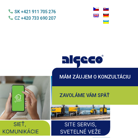
call
SK +421 911 705 276
call
CZ +420 733 690 207
MÁM ZÁUJEM O KONZULTÁCIU
ZAVOLÁME VÁM SPÄŤ