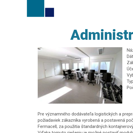
Administr
Ná
Dát
Zá
Úče
Vy
Typ
Poč
Pre významného dodávateľa logistických a prepra
požiadaviek zákazníka vyrobená a postavená počas
Fermacell, za použitia štandardných kontajnero
Vďaka tomuto riešeniu je možné postaviť modulá