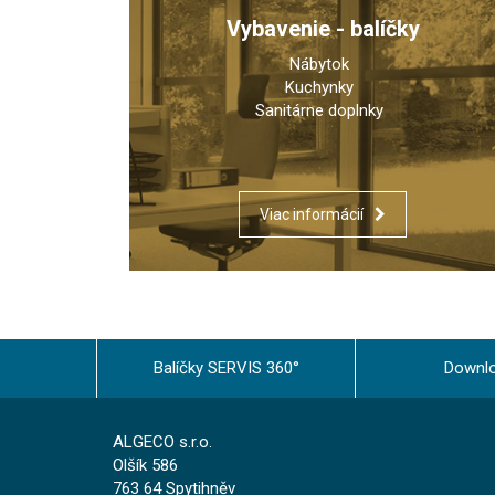
Vybavenie - balíčky
Nábytok
Kuchynky
Sanitárne doplnky
Viac informácií
Balíčky SERVIS 360°
Downl
ALGECO s.r.o.
Olšík 586
763 64 Spytihněv