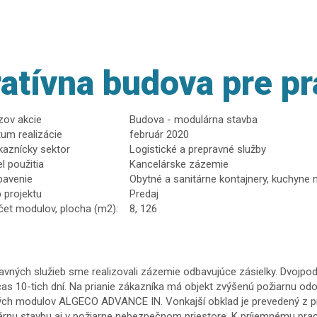
atívna budova pre p
zov akcie
Budova - modulárna stavba
um realizácie
február 2020
kaznícky sektor
Logistické a prepravné služby
l použitia
Kancelárske zázemie
bavenie
Obytné a sanitárne kontajnery, kuchyne 
 projektu
Predaj
et modulov, plocha (m2):
8, 126
vných služieb sme realizovali zázemie odbavujúce zásielky. Dvojpo
 10-tich dní. Na prianie zákazníka má objekt zvýšenú požiarnu odolno
vých modulov ALGECO ADVANCE IN. Vonkajší obklad je prevedený z pr
rnu stavbu aj v požiarne nebezpečnom priestore. K príjemnému prac