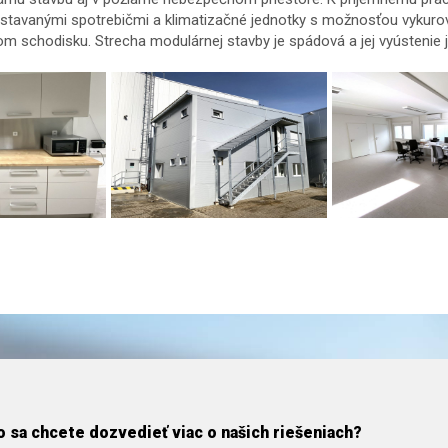
vstavanými spotrebičmi a klimatizačné jednotky s možnosťou vykurov
om schodisku. Strecha modulárnej stavby je spádová a jej vyústeni
 sa chcete dozvedieť viac o našich riešeniach?